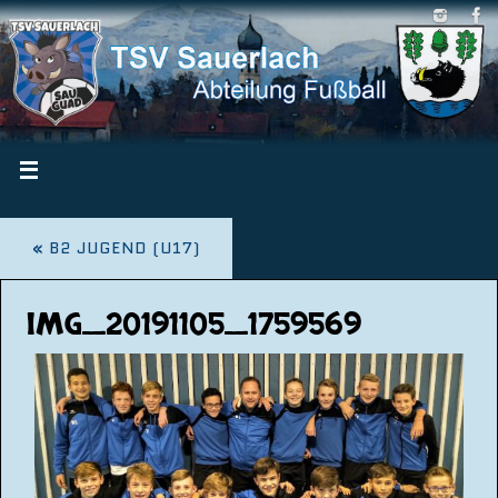
«
B2 JUGEND (U17)
IMG_20191105_1759569