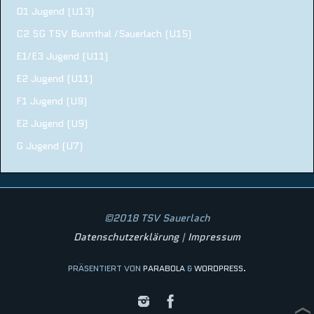
D1 Jugend (U13)
C2 SG TSV Bunnthal /Sauerlach (U15)
E1/E3 Jugend (U11)
E2 Jugend (U11)
F1 Jugend (U9)
E2 Jugend (U9)
G Jugend (U7)
©2018 TSV Sauerlach
Datenschutzerklärung
|
Impressum
PRÄSENTIERT VON
PARABOLA
&
WORDPRESS.