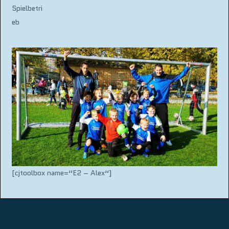
Spielbetri
eb
[cjtoolbox name=“E2 – Alex“]