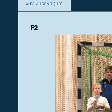
«
E2 JUGEND (U9)
F2