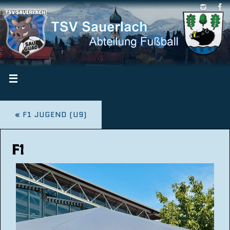
«
F1 JUGEND (U9)
F1