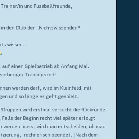
 , Trainer/in und Fussballfreunde,
 in den Club der „Nichtswissenden“
chts wissen…
, auf einen Spielbetrieb ab Anfang Mai.
orheriger Trainingszeit!
en werden darf, wird im Kleinfeld, mit
en und so lange es geht gespielt.
n/Gruppen wird erstmal versucht die Rückrunde
 Falls der Beginn recht viel später erfolgt
n werden muss, wird man entscheiden, ob man
latzierung, rechnerisch beendet. (Nach dem