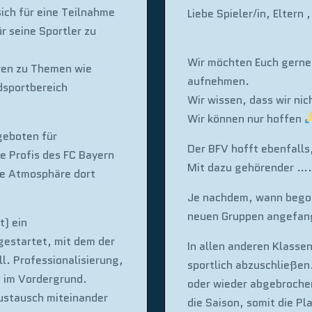
ich für eine Teilnahme
Liebe Spieler/in, Eltern
 seine Sportler zu
Wir möchten Euch gerne
ren zu Themen wie
aufnehmen.
dsportbereich
Wir wissen, dass wir ni
Wir können nur hoffen
geboten für
Der BFV hofft ebenfalls
e Profis des FC Bayern
Mit dazu gehörender ….v
ale Atmosphäre dort
Je nachdem, wann begonn
neuen Gruppen angefang
t) ein
estartet, mit dem der
In allen anderen Klasse
l. Professionalisierung,
sportlich abzuschließen.
n im Vordergrund.
oder wieder abgebroche
Austausch miteinander
die Saison, somit die P