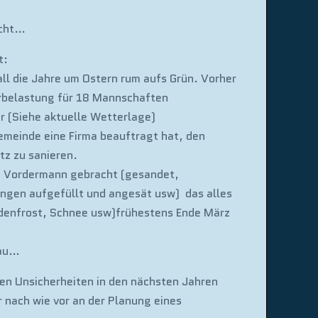
icht…
t:
all die Jahre um Ostern rum aufs Grün. Vorher
erbelastung für 18 Mannschaften
r (Siehe aktuelle Wetterlage)
emeinde eine Firma beauftragt hat, den
tz zu sanieren.
f Vordermann gebracht (gesandet,
ungen aufgefüllt und angesät usw) das alles
denfrost, Schnee usw)frühestens Ende März
nau…
en Unsicherheiten in den nächsten Jahren
 nach wie vor an der Planung eines