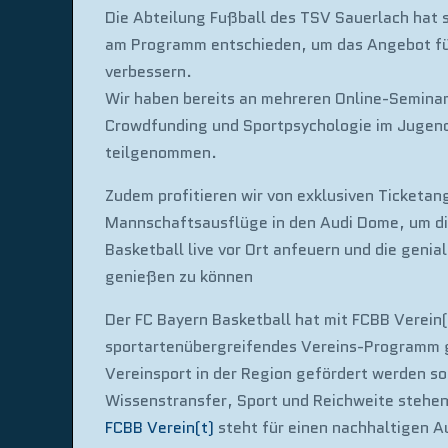
Die Abteilung Fußball des TSV Sauerlach hat s
am Programm entschieden, um das Angebot für
verbessern.
Wir haben bereits an mehreren Online-Semina
Crowdfunding und Sportpsychologie im Jugen
teilgenommen.
Zudem profitieren wir von exklusiven Ticketan
Mannschaftsausflüge in den Audi Dome, um di
Basketball live vor Ort anfeuern und die geni
genießen zu können
Der FC Bayern Basketball hat mit FCBB Verein(
sportartenübergreifendes Vereins-Programm g
Vereinsport in der Region gefördert werden sol
Wissenstransfer, Sport und Reichweite stehe
FCBB Verein(t)
steht für einen nachhaltigen 