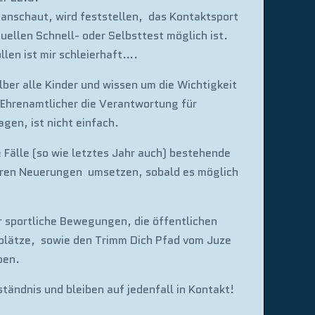
e anschaut, wird feststellen, das Kontaktsport
uellen Schnell- oder Selbsttest möglich ist.
llen ist mir schleierhaft….
lber alle Kinder und wissen um die Wichtigkeit
Ehrenamtlicher die Verantwortung für
agen, ist nicht einfach.
 Fälle (so wie letztes Jahr auch) bestehende
ren Neuerungen umsetzen, sobald es möglich
ür sportliche Bewegungen, die öffentlichen
lplätze, sowie den Trimm Dich Pfad vom Juze
pen.
tändnis und bleiben auf jedenfall in Kontakt!