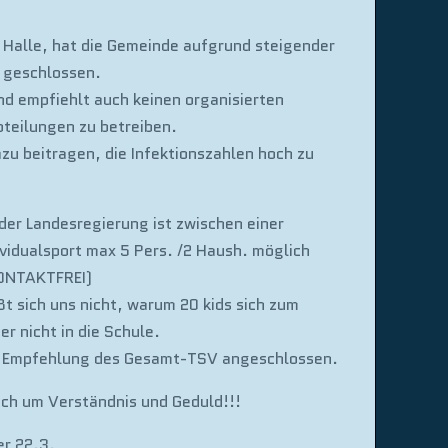
!
 Halle, hat die Gemeinde aufgrund steigender
r geschlossen.
d empfiehlt auch keinen organisierten
teilungen zu betreiben.
azu beitragen, die Infektionszahlen hoch zu
er Landesregierung ist zwischen einer
ividualsport max 5 Pers. /2 Haush. möglich
KONTAKTFREI)
ßt sich uns nicht, warum 20 kids sich zum
er nicht in die Schule.
er Empfehlung des Gesamt-TSV angeschlossen.
och um Verständnis und Geduld!!!
er 22.3.