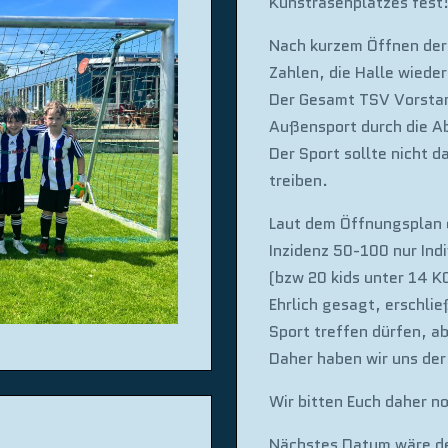
Kunstrasenplatzes fest
Nach kurzem Öffnen der
Zahlen, die Halle wiede
Der Gesamt TSV Vorstan
Außensport durch die Ab
Der Sport sollte nicht d
treiben.
Laut dem Öffnungsplan d
Inzidenz 50-100 nur Ind
(bzw 20 kids unter 14 
Ehrlich gesagt, erschlie
Sport treffen dürfen, ab
Daher haben wir uns d
Wir bitten Euch daher n
Nächstes Datum wäre d